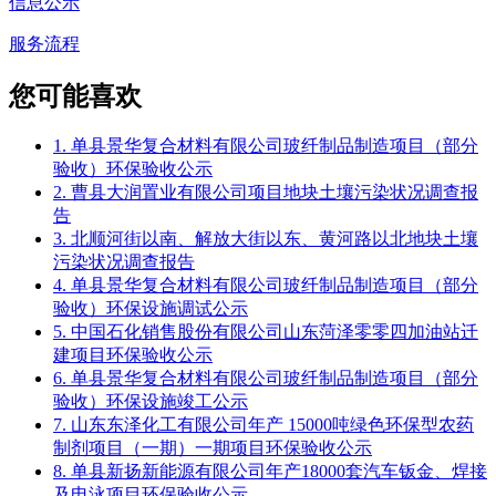
信息公示
服务流程
您可能喜欢
1. 单县景华复合材料有限公司玻纤制品制造项目（部分
验收）环保验收公示
2. 曹县大润置业有限公司项目地块土壤污染状况调查报
告
3. 北顺河街以南、解放大街以东、黄河路以北地块土壤
污染状况调查报告
4. 单县景华复合材料有限公司玻纤制品制造项目（部分
验收）环保设施调试公示
5. 中国石化销售股份有限公司山东菏泽零零四加油站迁
建项目环保验收公示
6. 单县景华复合材料有限公司玻纤制品制造项目（部分
验收）环保设施竣工公示
7. 山东东泽化工有限公司年产 15000吨绿色环保型农药
制剂项目（一期）一期项目环保验收公示
8. 单县新扬新能源有限公司年产18000套汽车钣金、焊接
及电泳项目环保验收公示