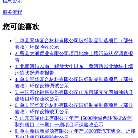
信息公示
服务流程
您可能喜欢
1. 单县景华复合材料有限公司玻纤制品制造项目（部分
验收）环保验收公示
2. 曹县大润置业有限公司项目地块土壤污染状况调查报
告
3. 北顺河街以南、解放大街以东、黄河路以北地块土壤
污染状况调查报告
4. 单县景华复合材料有限公司玻纤制品制造项目（部分
验收）环保设施调试公示
5. 中国石化销售股份有限公司山东菏泽零零四加油站迁
建项目环保验收公示
6. 单县景华复合材料有限公司玻纤制品制造项目（部分
验收）环保设施竣工公示
7. 山东东泽化工有限公司年产 15000吨绿色环保型农药
制剂项目（一期）一期项目环保验收公示
8. 单县新扬新能源有限公司年产18000套汽车钣金、焊接
及电泳项目环保验收公示