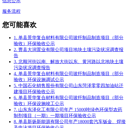
信息公示
服务流程
您可能喜欢
1. 单县景华复合材料有限公司玻纤制品制造项目（部分
验收）环保验收公示
2. 曹县大润置业有限公司项目地块土壤污染状况调查报
告
3. 北顺河街以南、解放大街以东、黄河路以北地块土壤
污染状况调查报告
4. 单县景华复合材料有限公司玻纤制品制造项目（部分
验收）环保设施调试公示
5. 中国石化销售股份有限公司山东菏泽零零四加油站迁
建项目环保验收公示
6. 单县景华复合材料有限公司玻纤制品制造项目（部分
验收）环保设施竣工公示
7. 山东东泽化工有限公司年产 15000吨绿色环保型农药
制剂项目（一期）一期项目环保验收公示
8. 单县新扬新能源有限公司年产18000套汽车钣金、焊接
及电泳项目环保验收公示