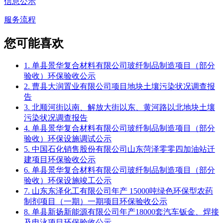
信息公示
服务流程
您可能喜欢
1. 单县景华复合材料有限公司玻纤制品制造项目（部分
验收）环保验收公示
2. 曹县大润置业有限公司项目地块土壤污染状况调查报
告
3. 北顺河街以南、解放大街以东、黄河路以北地块土壤
污染状况调查报告
4. 单县景华复合材料有限公司玻纤制品制造项目（部分
验收）环保设施调试公示
5. 中国石化销售股份有限公司山东菏泽零零四加油站迁
建项目环保验收公示
6. 单县景华复合材料有限公司玻纤制品制造项目（部分
验收）环保设施竣工公示
7. 山东东泽化工有限公司年产 15000吨绿色环保型农药
制剂项目（一期）一期项目环保验收公示
8. 单县新扬新能源有限公司年产18000套汽车钣金、焊接
及电泳项目环保验收公示