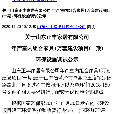
关于山东正丰家居有限公司 年产室内组合家具1万套建设项目
(一期) 环保设施调试公示
2020-11-20 10:12:49
山东圆衡检测科技有限公司
阅读
关于
山东正丰家居有限公司
年产室内组合家具
1
万套建设项目
(
一期
)
环保设施调试公示
山东正丰家居有限公司年产室内组合家具
1
万套
建设项目
(
一期
)
建于
山东省菏泽市单县龙王庙镇定砀
路路北
。建设过程中按照环评以及
单环审
[2018]150
号
文件的相关要求进行，配套环保设施全部建成。
根据国家环保部
2017
年
11
月
20
日发布的《建设
项目竣工环境保 护验收暂行办法》（国环规环评