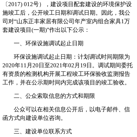
〔
2017) 012
号），建设项目配套建设的环境保护设
施竣工后，公开竣工日期和调试日期。因此，我公
司对
“
山东正丰家居有限公司年产室内组合家具
1
万
套建设项目
(
一期
)
”
作出以下公示：
一、环保设施调试起止日期
环保设施调试起止日期：计划调试时间期限为
20
20
年
1
1
月
20
日至
20
2
1
年
0
2
月
19
日。调试期间委托
有资质的检测
机构开展工程竣工环保验收监测报告
工作，并在公示期时间内完成该项目的竣工验收。
二、公众索取信息的方式和期限
公众可以在相关信息公开后，以电子邮件、信
函方式向建设单位咨询。
三、建设单位联系方式