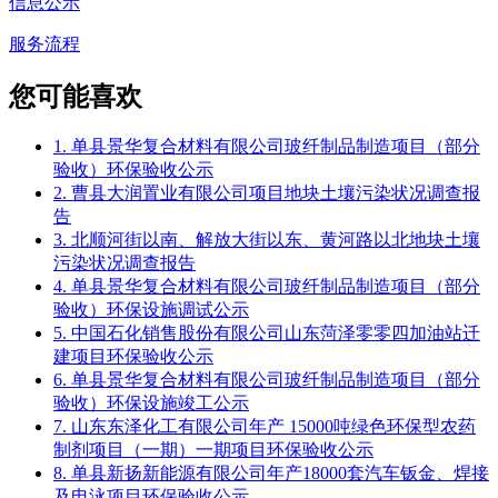
信息公示
服务流程
您可能喜欢
1. 单县景华复合材料有限公司玻纤制品制造项目（部分
验收）环保验收公示
2. 曹县大润置业有限公司项目地块土壤污染状况调查报
告
3. 北顺河街以南、解放大街以东、黄河路以北地块土壤
污染状况调查报告
4. 单县景华复合材料有限公司玻纤制品制造项目（部分
验收）环保设施调试公示
5. 中国石化销售股份有限公司山东菏泽零零四加油站迁
建项目环保验收公示
6. 单县景华复合材料有限公司玻纤制品制造项目（部分
验收）环保设施竣工公示
7. 山东东泽化工有限公司年产 15000吨绿色环保型农药
制剂项目（一期）一期项目环保验收公示
8. 单县新扬新能源有限公司年产18000套汽车钣金、焊接
及电泳项目环保验收公示