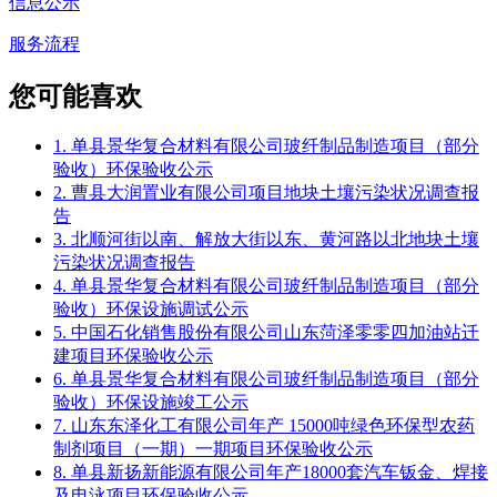
信息公示
服务流程
您可能喜欢
1. 单县景华复合材料有限公司玻纤制品制造项目（部分
验收）环保验收公示
2. 曹县大润置业有限公司项目地块土壤污染状况调查报
告
3. 北顺河街以南、解放大街以东、黄河路以北地块土壤
污染状况调查报告
4. 单县景华复合材料有限公司玻纤制品制造项目（部分
验收）环保设施调试公示
5. 中国石化销售股份有限公司山东菏泽零零四加油站迁
建项目环保验收公示
6. 单县景华复合材料有限公司玻纤制品制造项目（部分
验收）环保设施竣工公示
7. 山东东泽化工有限公司年产 15000吨绿色环保型农药
制剂项目（一期）一期项目环保验收公示
8. 单县新扬新能源有限公司年产18000套汽车钣金、焊接
及电泳项目环保验收公示