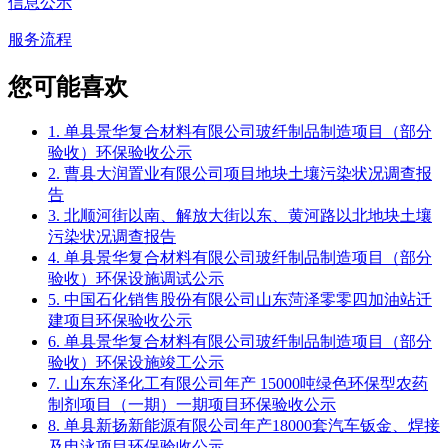
信息公示
服务流程
您可能喜欢
1. 单县景华复合材料有限公司玻纤制品制造项目（部分
验收）环保验收公示
2. 曹县大润置业有限公司项目地块土壤污染状况调查报
告
3. 北顺河街以南、解放大街以东、黄河路以北地块土壤
污染状况调查报告
4. 单县景华复合材料有限公司玻纤制品制造项目（部分
验收）环保设施调试公示
5. 中国石化销售股份有限公司山东菏泽零零四加油站迁
建项目环保验收公示
6. 单县景华复合材料有限公司玻纤制品制造项目（部分
验收）环保设施竣工公示
7. 山东东泽化工有限公司年产 15000吨绿色环保型农药
制剂项目（一期）一期项目环保验收公示
8. 单县新扬新能源有限公司年产18000套汽车钣金、焊接
及电泳项目环保验收公示