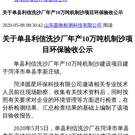
关于单县利信洗沙厂年产10万吨机制沙项目环保验收公示
2020-05-08 08:30:42
山东圆衡检测科技有限公司
阅读
关于
单县利信洗沙厂年产
10
万吨机制
沙
项
目
环保验收公示
单县利信洗沙厂年产
10
万吨机制沙建设
项目
建
于
菏泽市单县李新庄镇
。
菏泽圆星环保科技有限公司邀请相关专业技术
人员前往现场勘察、收集有关技术资料后，同时按
照有关要求对企业的环境管理等方面进行检查，在
分析检测结果、汇总检查结果的基础上编制了该项
目验收报告。
2020
年
5
月
5
日，
单县利信洗沙厂
在
菏泽市单县