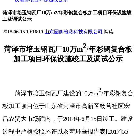
菏泽市培玉钢瓦厂10万m2/年彩钢复合板加工项目环保设施竣
工及调试公示
2018-06-15 19:16:19
山东圆衡检测科技有限公司
阅读
2
菏泽市培玉钢瓦厂
10万m
/年彩钢复合板
加工项目
环保设施竣工及调试公示
2
菏泽市培玉钢瓦厂
建设的
10万m
/年彩钢复合
板加工项目
位于
山东省菏泽市高新区杨营社区宏
昌农贸大市场院内
，于
2018年
6
月
15
日竣工。建设
过程中严格按照环评以及菏环高报告表
[201
7
]
55