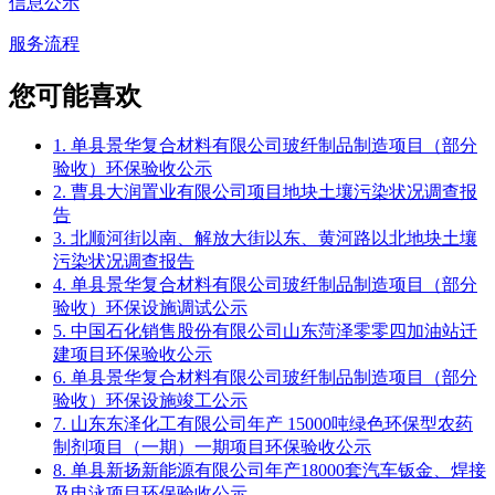
信息公示
服务流程
您可能喜欢
1. 单县景华复合材料有限公司玻纤制品制造项目（部分
验收）环保验收公示
2. 曹县大润置业有限公司项目地块土壤污染状况调查报
告
3. 北顺河街以南、解放大街以东、黄河路以北地块土壤
污染状况调查报告
4. 单县景华复合材料有限公司玻纤制品制造项目（部分
验收）环保设施调试公示
5. 中国石化销售股份有限公司山东菏泽零零四加油站迁
建项目环保验收公示
6. 单县景华复合材料有限公司玻纤制品制造项目（部分
验收）环保设施竣工公示
7. 山东东泽化工有限公司年产 15000吨绿色环保型农药
制剂项目（一期）一期项目环保验收公示
8. 单县新扬新能源有限公司年产18000套汽车钣金、焊接
及电泳项目环保验收公示