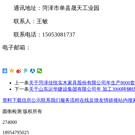
通讯地址：
菏泽市单县晟天工业园
联系人：
王敏
联系电话
：
15053081737
电子邮箱：
上一条
关于菏泽佳悦实木家具股份有限公司年生产8000
下一条
关于山东运华建设集团有限公司年 加工3000吨钢
资料下载
信息公示
联系我们
服务流程
在线反馈
友情链接
站内搜
圆衡检测 版权所有
274000
18954795025