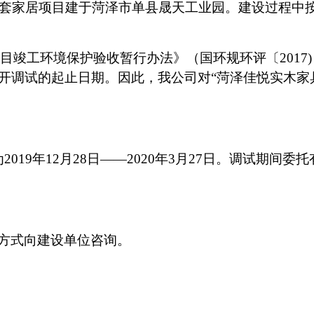
00套家居项目
建于
菏泽市单县晟天工业园
。建设过程中
设项目竣工环境保护验收暂行办法》（国环规环评〔2017
开调试的起止日期。因此，我公司对“
菏泽佳悦实木家
201
9
年
12
月
28
日
——
2020
年
3
月
27
日。调试期间委托
方式向建设单位咨询。