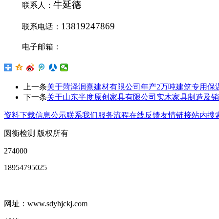
牛延德
联系人：
13819247869
联系电话
：
电子邮箱：
上一条
关于菏泽润熹建材有限公司年产2万吨建筑专用保
下一条
关于山东半度原创家具有限公司实木家具制造及销
资料下载
信息公示
联系我们
服务流程
在线反馈
友情链接
站内搜
圆衡检测 版权所有
274000
18954795025
网址：www.sdyhjckj.com