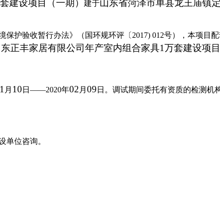
套建设项目（一期）
山东省菏泽市单县龙王庙镇
建于
境保护验收暂行办法》（国环规环评〔
2017) 012
号），本项目配
山东正丰家居有限公司年产室内组合家具
1
万套建设项
1
10
02
09
月
日
——20
20
年
月
日。调试期间委托有资质的检测机
设单位咨询。