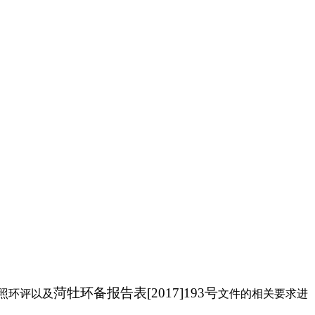
菏牡环备报告表
[2017]193
号
照环评以及
文件的相关要求进