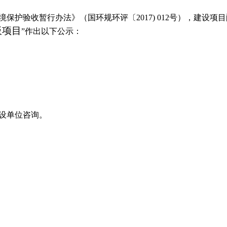
境保护验收暂行办法》（国环规环评〔
2017) 012
号），建设项目
板项目
”
作出以下公示：
设单位咨询。