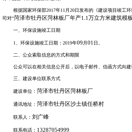
根据国家环保部
2017
年
11
月
20
日发布的《建设项目竣工环
菏泽市牡丹区菏林板厂年产
1.1
万立方米建筑模
司对
“
一、环保设施竣工日期
09
01
1
、环保设施竣工日期：
201
9
年
月
日。
二、公众索取信息的方式和期限
公众可以在相关信息公开后，以电子邮件、信函方式向建
三、建设单位联系方式
菏泽市牡丹区菏林板厂
建设单位：
菏泽市牡丹区沙土镇任桥村
通讯地址：
刘广峰
联系人：
13287054999
联系电话
：