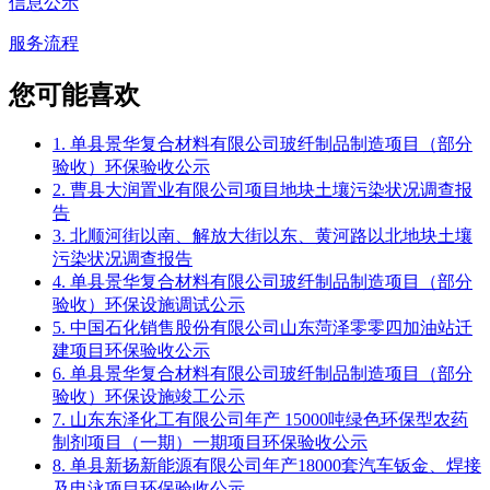
信息公示
服务流程
您可能喜欢
1. 单县景华复合材料有限公司玻纤制品制造项目（部分
验收）环保验收公示
2. 曹县大润置业有限公司项目地块土壤污染状况调查报
告
3. 北顺河街以南、解放大街以东、黄河路以北地块土壤
污染状况调查报告
4. 单县景华复合材料有限公司玻纤制品制造项目（部分
验收）环保设施调试公示
5. 中国石化销售股份有限公司山东菏泽零零四加油站迁
建项目环保验收公示
6. 单县景华复合材料有限公司玻纤制品制造项目（部分
验收）环保设施竣工公示
7. 山东东泽化工有限公司年产 15000吨绿色环保型农药
制剂项目（一期）一期项目环保验收公示
8. 单县新扬新能源有限公司年产18000套汽车钣金、焊接
及电泳项目环保验收公示