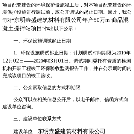
项目配套建设的环境保护设施竣工后，对本项目配套建设的环
境保护设施进行调试前，应公开调试的起止日期。因此，我公
东明垚盛建筑材料有限公司年产
50
万
m
³商品混
司对
“
凝土搅拌站项目
”
作出以下公示：
一、环保设施调试起止日期
1
、环保设施调试起止日期：计划调试时间期限为
201
9
年
12
02
3
01
月
日
——20
20
年
0
月
日。调试期间委托有资质的检测
机构开展工程竣工环保验收监测报告工作，并在公示
期时间内
完成该项目的竣工验收。
二、公众索取信息的方式和期限
公众可以在相关信息公开后，以电子邮件、信函方式向
建设单位咨询。
三、建设单位联系方式
东明垚盛建筑材料有限公司
建设单位：