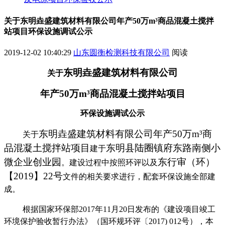
关于东明垚盛建筑材料有限公司年产50万m³商品混凝土搅拌
站项目环保设施调试公示
2019-12-02 10:40:29
山东圆衡检测科技有限公司
阅读
东明垚盛建筑材料有限公司
关于
年产
50
万
m
³商品混凝土搅拌站项目
环保设施调试公示
东明垚盛建筑材料有限公司年产
50
万
m
³商
关于
品混凝土搅拌站项目
东明县陆圈镇府东路南侧小
建于
微企业创业园
东行审（环）
。建设过程中按照环评以及
【
2019
】
22
号
文件的相关要求进行，配套环保设施全部建
成。
根据国家环保部
2017
年
11
月
20
日发布的《建设项目竣工
环境保护验收暂行办法》（国环规环评〔
2017) 012
号），本