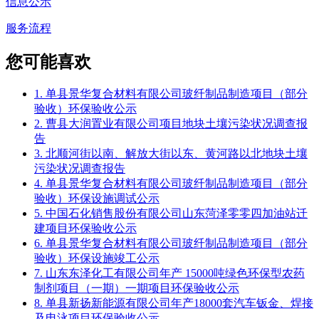
信息公示
服务流程
您可能喜欢
1. 单县景华复合材料有限公司玻纤制品制造项目（部分
验收）环保验收公示
2. 曹县大润置业有限公司项目地块土壤污染状况调查报
告
3. 北顺河街以南、解放大街以东、黄河路以北地块土壤
污染状况调查报告
4. 单县景华复合材料有限公司玻纤制品制造项目（部分
验收）环保设施调试公示
5. 中国石化销售股份有限公司山东菏泽零零四加油站迁
建项目环保验收公示
6. 单县景华复合材料有限公司玻纤制品制造项目（部分
验收）环保设施竣工公示
7. 山东东泽化工有限公司年产 15000吨绿色环保型农药
制剂项目（一期）一期项目环保验收公示
8. 单县新扬新能源有限公司年产18000套汽车钣金、焊接
及电泳项目环保验收公示