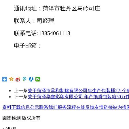
通讯地址：菏泽市牡丹区马岭司庄
联系人：司经理
联系电话
:
1
3854061113
电子邮箱：
上一条
关于菏泽市承和制罐有限公司年生产包装桶2万个
下一条
关于菏泽华鑫彩印有限公司 年产纸质包装箱50万
资料下载
信息公示
联系我们
服务流程
在线反馈
友情链接
站内搜
圆衡检测 版权所有
274000