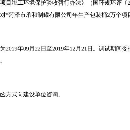
建设项目竣工环境保护验收暂行办法》（国环规环评〔2
对“
菏泽市承和制罐有限公司年生产包装桶
2万个项
为
201
9
年
09
月
22
日至
201
9
年
12
月
21
日。调试期间委
。
函方式向建设单位咨询。