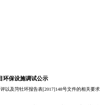
目
环保设施调试公示
环评以及菏牡环报告表
[201
7
]
148
号
文件的相关要求