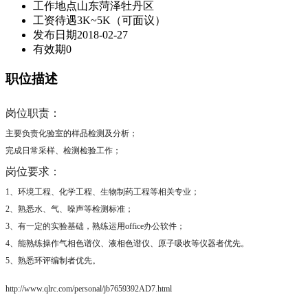
工作地点
山东菏泽牡丹区
工资待遇
3K~5K（可面议）
发布日期
2018-02-27
有效期
0
职位描述
岗位职责：
主要负责化验室的样品检测及分析；
完成日常采样、检测检验工作；
岗位要求：
1、环境工程、化学工程、生物制药工程等相关专业；
2、熟悉水、气、噪声等检测标准；
3、有一定的实验基础，熟练运用office办公软件；
4、能熟练操作气相色谱仪、液相色谱仪、原子吸收等仪器者优先。
5、熟悉环评编制者优先。
http://www.qlrc.com/personal/jb7659392AD7.html