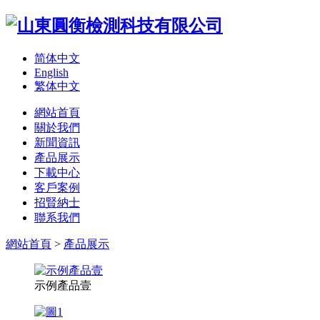
简体中文
English
繁体中文
網站首頁
關於我們
新聞資訊
產品展示
下載中心
客戶案例
招賢納士
聯系我們
網站首頁
>
產品展示
示例產品壹