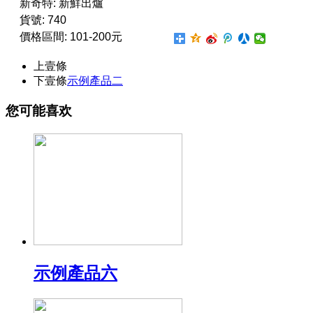
新奇特: 新鮮出爐
貨號: 740
價格區間: 101-200元
上壹條
下壹條
示例產品二
您可能喜欢
示例產品六