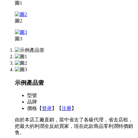
圖1
圖2
圖3
示例產品壹
型號
品牌
價格
【
登录
】【
注册
】
由於本店工廠直銷，當中省去了各級代理，省去店租，
把最大的利潤全反給買家，現在此款商品零利潤特價銷
售。