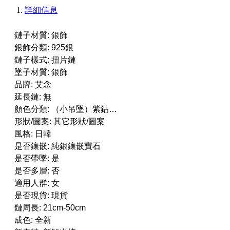
詳細信息
鏈子材質: 銀飾
銀飾分類: 925銀
鏈子樣式: 扭片鏈
墜子材質: 銀飾
品牌: 艾念
延長鏈: 無
顏色分類: （小吊墜）紫鉆鏈長45CM現貨 （小吊墜）紫鉆鏈長40CM現貨 （小吊墜）白鉆鏈長45CM現貨 （小吊墜）白鉆鏈長40CM現貨 （大吊墜）紫鉆鏈長45CM現貨 （大吊墜）紫鉆鏈長40CM現貨 （大吊墜）白鉆鏈長45CM現貨 （大吊墜）白鉆鏈長40CM現貨
形狀/圖案: 其它形狀/圖案
風格: 日韓
是否鑲嵌: 純銀鑲嵌寶石
是否帶墜: 是
是否多層: 否
適用人群: 女
是否現貨: 現貨
鏈周長: 21cm-50cm
成色: 全新