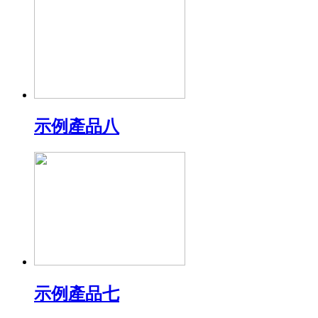
示例產品八
示例產品七