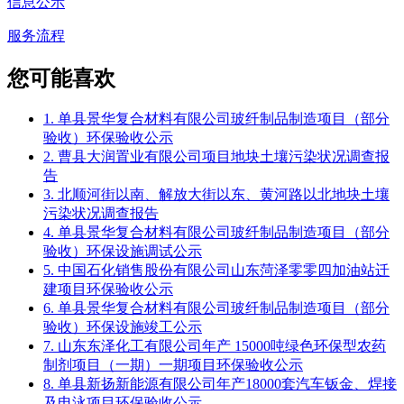
信息公示
服务流程
您可能喜欢
1. 单县景华复合材料有限公司玻纤制品制造项目（部分
验收）环保验收公示
2. 曹县大润置业有限公司项目地块土壤污染状况调查报
告
3. 北顺河街以南、解放大街以东、黄河路以北地块土壤
污染状况调查报告
4. 单县景华复合材料有限公司玻纤制品制造项目（部分
验收）环保设施调试公示
5. 中国石化销售股份有限公司山东菏泽零零四加油站迁
建项目环保验收公示
6. 单县景华复合材料有限公司玻纤制品制造项目（部分
验收）环保设施竣工公示
7. 山东东泽化工有限公司年产 15000吨绿色环保型农药
制剂项目（一期）一期项目环保验收公示
8. 单县新扬新能源有限公司年产18000套汽车钣金、焊接
及电泳项目环保验收公示