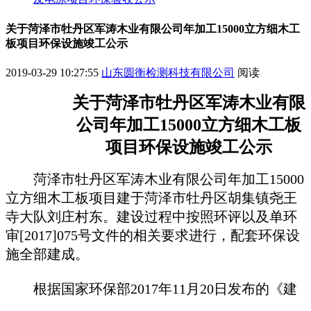
关于菏泽市牡丹区军涛木业有限公司年加工15000立方细木工
板项目环保设施竣工公示
2019-03-29 10:27:55
山东圆衡检测科技有限公司
阅读
关于
菏泽市牡丹区军涛木业有限
公司年加工
15000
立方细木工板
项目
环保
设施竣工
公示
菏泽市牡丹区军涛木业有限公司年加工
15000
立方细木工板项目
建于
菏泽市牡丹区胡集镇尧王
寺
大队刘庄村东
。
建设过程中按照
环评以及
单环
审
[201
7
]
075
号文件的相关要求进行，配套环保设
施全部建成。
根据国家环保部
2017年11月20日发布的《建