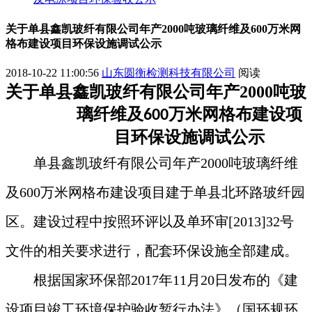
关于单县鑫凯玻纤有限公司年产2000吨玻璃纤维及600万米网
格布建设项目环保设施调试公示
2018-10-22 11:00:56
山东圆衡检测科技有限公司
阅读
关于
单县鑫凯玻纤有限公司年产
2000
吨玻
璃纤维及
万米网格布建设
项
600
目
环保
设施调试
公示
单县鑫凯玻纤有限公司年产2000吨玻璃纤维
及600万米网格布建设
项目建于
单县北环路玻纤园
区
。建设过程中按照环评以及
单环审
[201
3
]
32
号
文件的相关要求进行，配套环保设施全部建成。
根据国家环保部2017年11月20日发布的《建
设项目竣工环境保护验收暂行办法》（国环规环