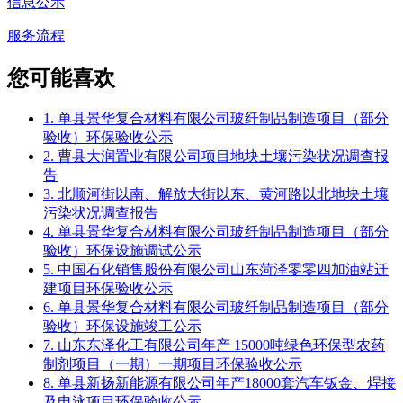
信息公示
服务流程
您可能喜欢
1. 单县景华复合材料有限公司玻纤制品制造项目（部分
验收）环保验收公示
2. 曹县大润置业有限公司项目地块土壤污染状况调查报
告
3. 北顺河街以南、解放大街以东、黄河路以北地块土壤
污染状况调查报告
4. 单县景华复合材料有限公司玻纤制品制造项目（部分
验收）环保设施调试公示
5. 中国石化销售股份有限公司山东菏泽零零四加油站迁
建项目环保验收公示
6. 单县景华复合材料有限公司玻纤制品制造项目（部分
验收）环保设施竣工公示
7. 山东东泽化工有限公司年产 15000吨绿色环保型农药
制剂项目（一期）一期项目环保验收公示
8. 单县新扬新能源有限公司年产18000套汽车钣金、焊接
及电泳项目环保验收公示