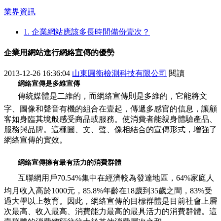
業界資訊
1. 企業網站應該多長時間備份壹次？
企業用網站進行網絡宣傳的優勢
2013-12-26 16:36:04
山東圓衡檢測科技有限公司
閱讀
網絡宣傳是多維宣傳
傳統媒體是二維的，而網絡宣傳則是多維的，它能將文
字、圖像和聲音有機的組合在壹起，傳遞多感官的信息，讓顧
客如身臨其境般感受商品或服務。使消費者能親身體驗產品、
服務與品牌。這種圖、文、聲、像相結合的宣傳形式，增強了
網絡宣傳的實效。
網絡宣傳擁有最有活力的消費群體
互聯網用戶70.54%集中在經濟較為發達地區，64%家庭人
均月收入高於1000元，85.8%年齡在18歲到35歲之間，83%受
過大學以上教育。因此，網絡宣傳的目標群體是目前社會上層
次最高、收入最高、消費能力最高的最具活力的消費群體。這