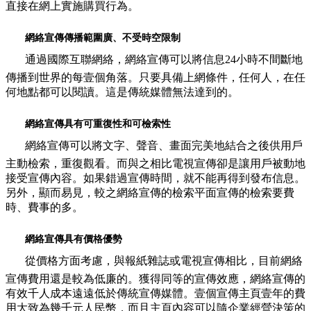
直接在網上實施購買行為。
網絡宣傳傳播範圍廣、不受時空限制
通過國際互聯網絡，網絡宣傳可以將信息24小時不間斷地
傳播到世界的每壹個角落。只要具備上網條件，任何人，在任
何地點都可以閱讀。這是傳統媒體無法達到的。
網絡宣傳具有可重復性和可檢索性
網絡宣傳可以將文字、聲音、畫面完美地結合之後供用戶
主動檢索，重復觀看。而與之相比電視宣傳卻是讓用戶被動地
接受宣傳內容。如果錯過宣傳時間，就不能再得到發布信息。
另外，顯而易見，較之網絡宣傳的檢索平面宣傳的檢索要費
時、費事的多。
網絡宣傳具有價格優勢
從價格方面考慮，與報紙雜誌或電視宣傳相比，目前網絡
宣傳費用還是較為低廉的。獲得同等的宣傳效應，網絡宣傳的
有效千人成本遠遠低於傳統宣傳媒體。壹個宣傳主頁壹年的費
用大致為幾千元人民幣，而且主頁內容可以隨企業經營決策的