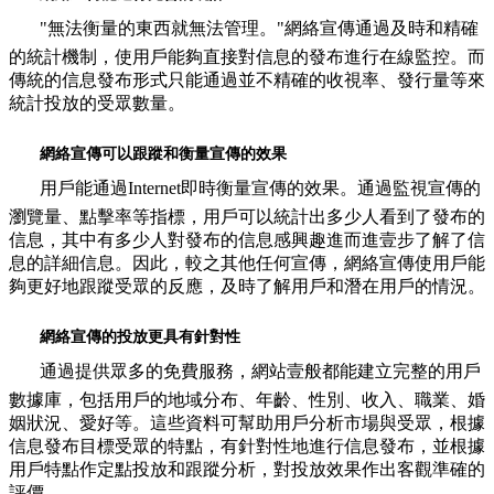
"無法衡量的東西就無法管理。"網絡宣傳通過及時和精確
的統計機制，使用戶能夠直接對信息的發布進行在線監控。而
傳統的信息發布形式只能通過並不精確的收視率、發行量等來
統計投放的受眾數量。
網絡宣傳可以跟蹤和衡量宣傳的效果
用戶能通過Internet即時衡量宣傳的效果。通過監視宣傳的
瀏覽量、點擊率等指標，用戶可以統計出多少人看到了發布的
信息，其中有多少人對發布的信息感興趣進而進壹步了解了信
息的詳細信息。因此，較之其他任何宣傳，網絡宣傳使用戶能
夠更好地跟蹤受眾的反應，及時了解用戶和潛在用戶的情況。
網絡宣傳的投放更具有針對性
通過提供眾多的免費服務，網站壹般都能建立完整的用戶
數據庫，包括用戶的地域分布、年齡、性別、收入、職業、婚
姻狀況、愛好等。這些資料可幫助用戶分析市場與受眾，根據
信息發布目標受眾的特點，有針對性地進行信息發布，並根據
用戶特點作定點投放和跟蹤分析，對投放效果作出客觀準確的
評價。