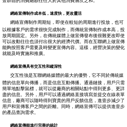
壹群體的消費總額往往大於其他消費層次之和。
網絡宣傳制作成本低，速度快，更改靈活
網絡宣傳制作周期短，即使在較短的周期進行投放，也可
以根據客戶的需求很快完成制作，而傳統宣傳制作成本高，投
放周期固定。另外，在傳統媒體上做宣傳發布後很難更改即使
可以改動往往也須付出很大的經濟代價。而在互聯網上做宣傳
能夠按照客戶需要及時變更宣傳內容。這樣，經營決策的變化
就能及時實施和推廣。
網絡宣傳具有交互性和縱深性
交互性強是互聯網絡媒體的最大的優勢，它不同於傳統媒
體的信息單向傳播，而是信息互動傳播。通過鏈接，用戶只需
簡單地點擊鼠標，就可以從廠商的相關站點中得到更多、更詳
盡的信息。另外，用戶可以通過網絡直接填寫並提交在線表單
信息，廠商可以隨時得到寶貴的用戶反饋信息，進壹步減少了
用戶和宣傳客戶之間的距離。同時，網絡宣傳可以提供進壹步
的產品查詢需求。
網絡宣傳能進行完善的統計