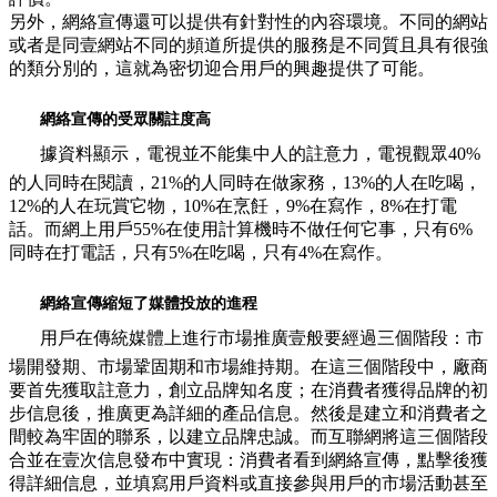
另外，網絡宣傳還可以提供有針對性的內容環境。不同的網站
或者是同壹網站不同的頻道所提供的服務是不同質且具有很強
的類分別的，這就為密切迎合用戶的興趣提供了可能。
網絡宣傳的受眾關註度高
據資料顯示，電視並不能集中人的註意力，電視觀眾40%
的人同時在閱讀，21%的人同時在做家務，13%的人在吃喝，
12%的人在玩賞它物，10%在烹飪，9%在寫作，8%在打電
話。而網上用戶55%在使用計算機時不做任何它事，只有6%
同時在打電話，只有5%在吃喝，只有4%在寫作。
網絡宣傳縮短了媒體投放的進程
用戶在傳統媒體上進行市場推廣壹般要經過三個階段：市
場開發期、市場鞏固期和市場維持期。在這三個階段中，廠商
要首先獲取註意力，創立品牌知名度；在消費者獲得品牌的初
步信息後，推廣更為詳細的產品信息。然後是建立和消費者之
間較為牢固的聯系，以建立品牌忠誠。而互聯網將這三個階段
合並在壹次信息發布中實現：消費者看到網絡宣傳，點擊後獲
得詳細信息，並填寫用戶資料或直接參與用戶的市場活動甚至