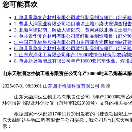
您可能喜欢
1. 单县景华复合材料有限公司玻纤制品制造项目（部分
2. 曹县大润置业有限公司项目地块土壤污染状况调查报告
3. 北顺河街以南、解放大街以东、黄河路以北地块土壤
4. 单县景华复合材料有限公司玻纤制品制造项目（部分
5. 中国石化销售股份有限公司山东菏泽零零四加油站迁
6. 单县景华复合材料有限公司玻纤制品制造项目（部分
7. 山东东泽化工有限公司年产 15000吨绿色环保型农
8. 单县新扬新能源有限公司年产18000套汽车钣金、焊
山东天融润达生物工程有限责任公司年产20000吨苯乙烯基
2025-07-01 08:39:01
山东圆衡检测科技有限公司
阅读
山东天融润达生物工程有限责任公司《年产
20000
吨苯乙
环评
报告书
以及
环评批复
（菏环审
[2023]80
号）
文件
的相关要
根据国家环保部
2017
年
11
月
20
日发布的《建设项目竣工
东天融润达生物工程有限责任公司委托，
我公司对
“
山东天融
示：