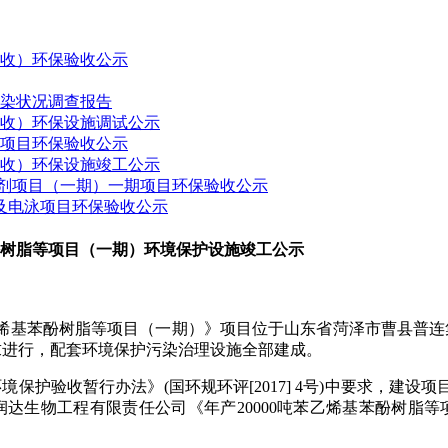
验收）环保验收公示
污染状况调查报告
验收）环保设施调试公示
建项目环保验收公示
验收）环保设施竣工公示
药制剂项目（一期）一期项目环保验收公示
接及电泳项目环保验收公示
苯酚树脂等项目（一期）环境保护设施竣工公示
烯基苯酚树脂等项目（一期）》项目
位于
山东省菏泽市曹县普连
求进行，配套
环境保护污染治理设施
全部建成。
环境保护验收暂行办法》
(
国环规环评
[2017] 4
号
)
中要求
，建设项
润达生物工程有限责任公司《年产
20000
吨苯乙烯基苯酚树脂等