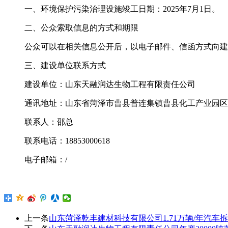
一、
环境保护污染治理设施
竣工日期
：
202
5
年
7
月
1
日。
二、公众索取信息的方式和期限
公众可以在相关信息公开后，以电子邮件、信函方式向建
三、建设单位联系方式
建设单位：
山东天融润达生物工程有限责任公司
通讯地址：
山东省菏泽市曹县普连集镇曹县化工产业园区
联系人：
邵总
联系电话
：
18853000618
电子邮箱：
/
上一条
山东菏泽乾丰建材科技有限公司1.71万辆/年汽车