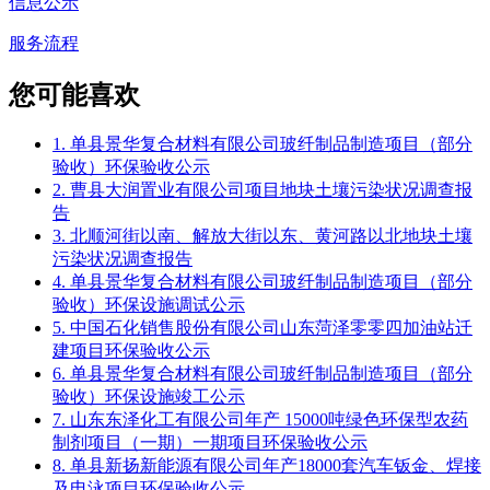
信息公示
服务流程
您可能喜欢
1. 单县景华复合材料有限公司玻纤制品制造项目（部分
验收）环保验收公示
2. 曹县大润置业有限公司项目地块土壤污染状况调查报
告
3. 北顺河街以南、解放大街以东、黄河路以北地块土壤
污染状况调查报告
4. 单县景华复合材料有限公司玻纤制品制造项目（部分
验收）环保设施调试公示
5. 中国石化销售股份有限公司山东菏泽零零四加油站迁
建项目环保验收公示
6. 单县景华复合材料有限公司玻纤制品制造项目（部分
验收）环保设施竣工公示
7. 山东东泽化工有限公司年产 15000吨绿色环保型农药
制剂项目（一期）一期项目环保验收公示
8. 单县新扬新能源有限公司年产18000套汽车钣金、焊接
及电泳项目环保验收公示