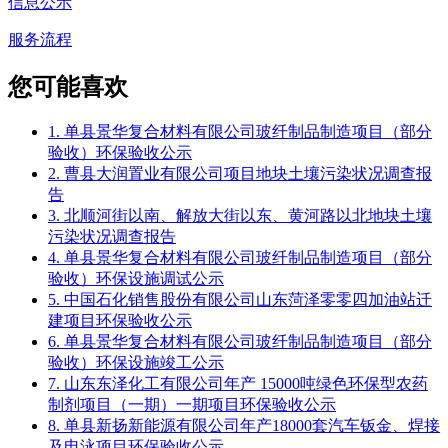
信息公示
服务流程
您可能喜欢
1. 单县景华复合材料有限公司玻纤制品制造项目（部分
验收）环保验收公示
2. 曹县大润置业有限公司项目地块土壤污染状况调查报
告
3. 北顺河街以南、解放大街以东、黄河路以北地块土壤
污染状况调查报告
4. 单县景华复合材料有限公司玻纤制品制造项目（部分
验收）环保设施调试公示
5. 中国石化销售股份有限公司山东菏泽零零四加油站迁
建项目环保验收公示
6. 单县景华复合材料有限公司玻纤制品制造项目（部分
验收）环保设施竣工公示
7. 山东东泽化工有限公司年产 15000吨绿色环保型农药
制剂项目（一期）一期项目环保验收公示
8. 单县新扬新能源有限公司年产18000套汽车钣金、焊接
及电泳项目环保验收公示