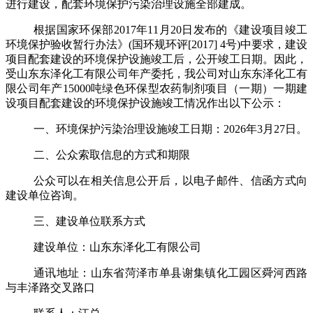
进行
建设
，配套
环境保护污染治理设施
全部建成。
根据国家环保部
2017
年
11
月
20
日发布的《建设项目竣工
环境保护验收暂行办法》
(
国环规环评
[2017] 4
号
)
中要求
，建设
项目配套建设的环境保护设施竣工后，公开竣工日期。
因此，
受
山东东泽化工有限公司年产委托，
我公司对
山东东泽化工有
限公司年产
15000
吨绿色环保型农药制剂项目（一期）一期建
设项目
配套建设的环境保护设施
竣工情况
作
出以下公示：
一、
环境保护污染治理设施
竣工日期
：
202
6
年
3
月
27
日。
二、公众索取信息的方式和期限
公众可以在相关信息公开后，以电子邮件、信函方式向
建设单位咨询。
三、建设单位联系方式
建设单位：
山东东泽化工有限公司
通讯地址：
山东省菏泽市单县谢集镇化工园区舜河西路
与丰泽路交叉路口