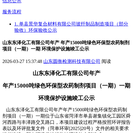
信息公示
服务流程
1. 单县景华复合材料有限公司玻纤制品制造项目（部分
验收）环保验收公示
山东东泽化工有限公司年产 年产15000吨绿色环保型农药制剂
项目（一期）一期 环境保护设施竣工公示
2026-03-27 15:37:48
山东圆衡检测科技有限公司
阅读
山东东泽化工有限公司年产
年产
15000
吨绿色环保型农药制剂项目（一期）
一期
环境保护
设施竣工公示
山东东泽化工有限公司年产年产
15000
吨绿色环保型农药制
剂项目（一期）一期
位于
山东省菏泽市单县谢集镇化工园区舜
河西路与丰泽路交叉路口，
本项目
建设过程
严格
按照环评
报告
表
以及
环评批复文件
（菏单环审
[2025]20
号）
文件
的相关要求